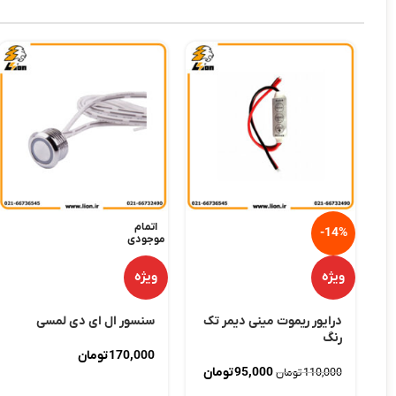
اتمام
-14%
موجودی
ویژه
ویژه
درایور ریموت مینی دیمر تک
سنسور ال ای دی لمسی
رنگ
170,000
تومان
95,000
تومان
110,000
تومان