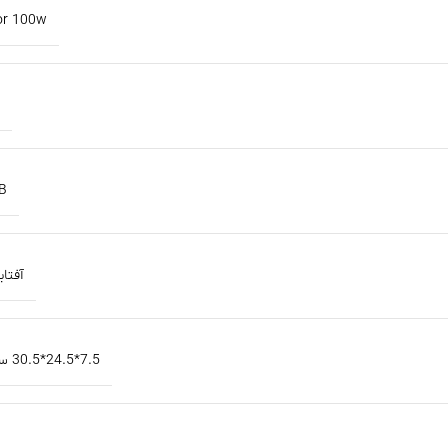
or 100w
B
آفتاب
7.5*24.5*30.5 سانتی متر