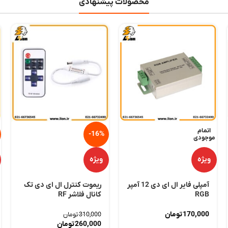
محصولات پیشنهادی
اتمام
-16%
موجودی
ویژه
ویژه
آمپلی فایر ال ای دی 12 آمپر
ریموت کنترل ال ای دی تک
RGB
کانال فلاشر RF
170,000
تومان
310,000
تومان
260,000
تومان