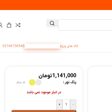
کالا های ویژه
تخفیف های شگفت انگیز
02166736545
1,141,000
تومان
رنگ نور
صاف
در انبار موجود نمی باشد
+
-