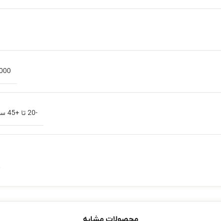
12000 
-20 تا +45 سانتی گراد
محصولات مشابه