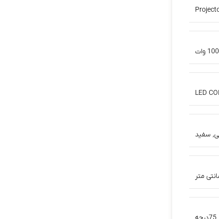
Project
100 وات
LED CO
ی
,
سفید
75درجه