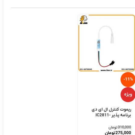
-11%
ویژه
ریموت کنترل ال ای دی
برنامه پذیر IC2811-
SP621E
310,000
تومان
275,000
تومان