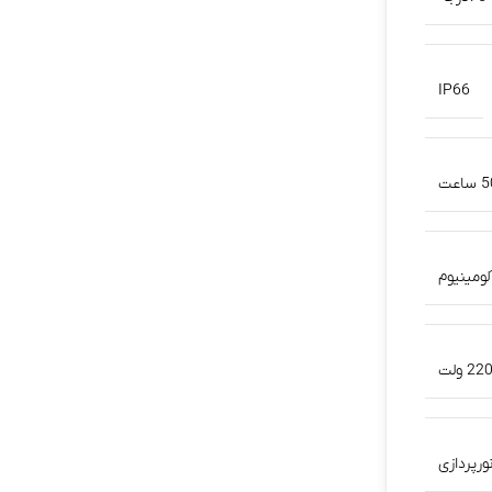
IP66
عت
لومینیوم
22 ولت
ورپردازی