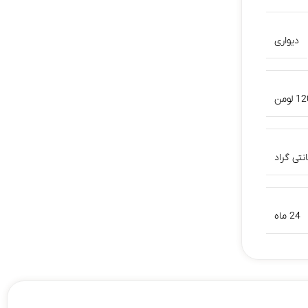
دیواری
لومن
24 ماه