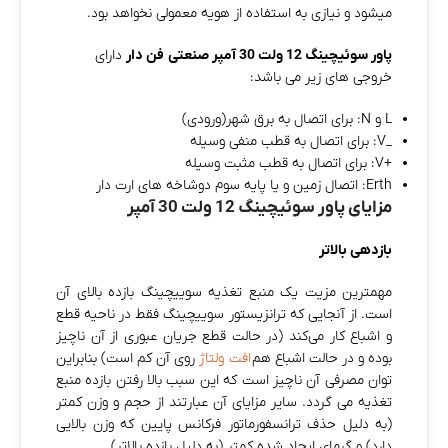
میشود و نیازی به استفاده از هویه معمولی نخواهد بود.
پاور سوئیچینگ 12 ولت 30 آمپر صنعتی فن دار
دارای
خروجی های زیر می باشد:
L و N: برای اتصال به برق شهر(ورودی)
_V: برای اتصال به قطب منفی وسیله
+V: برای اتصال به قطب مثبت وسیله
Erth: اتصال زمین و یا پایه سوم دوشاخه های ارت دار
مزایای پاور سوئیچینگ 12 ولت 30 آمپر
بازدهی بالاتر
مهمترین مزیت یک منبع تغذیه سوییچینگ بازده بالای آن
است. از آنجایی که ترانزیستور سوییچینگ فقط در ناحیه قطع
و اشباع کار می‌کند (در حالت قطع جریان عبوری از آن ناچیز
بوده و در حالت اشباع هم
افت ولتاژ
روی آن کم است) بنابراین
توان مصرفی آن ناچیز است که این سبب بالا رفتن بازده منبع
تغذیه می‌ گردد. سایر مزایای آن عبارتند از حجم و وزن کمتر
(به دلیل حذف ترانسفورماتور فرکانس پایین که وزن بالایی
دارد) و گرمای ایجاد شده کمتر (به دلیل بازده بالاتر).