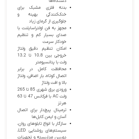
دستگاه‌ها
بدنه فلزی مشبک برای
خنک‌کنندگی بهینه و
جلوگیری از گرمای زیاد
مجهز به فن اولتراسایلنت با
صدای بسیار کم و تنظیم
خودکار سرعت
امکان تنظیم دقیق ولتاژ
خروجی بین 10.8 تا 13.2
ولت با پتانسیومتر
محافظت کامل در برابر
اتصال کوتاه، بار اضافی، ولتاژ
بالا و افت ولتاژ
ورودی برق شهری 85 تا 265
ولت AC با فرکانس 47 تا 63
هرتز
ترمینال پیچ‌دار برای اتصال
آسان و ایمن کابل‌ها
سازگار با انواع تابلوهای روان،
سیستم‌های روشنایی LED،
دوربین مداربسته و تجهیزات