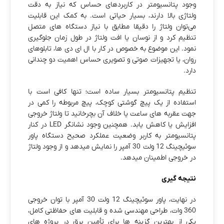
وجود پتانسیومتر در کاربردهای حساس که نیاز به دقت
ولتاژی بالا دارند، بسیار حیاتی است. به کمک این قابلیت
می‌توان ولتاژ را دقیقا مطابق با نیاز دستگاه‌ های متصل
تنظیم کرد و از نوسان یا افت ولتاژ در طول زمان جلوگیری
نمود. این موضوع به خصوص در کار با ال‌ ای‌ دی‌ ها، تابلوهای
روان، یا تجهیزات صوتی و تصویری حساس اهمیت دو چندانی
دارد.
تنظیم پتانسیومتر بسیار ساده است؛ تنها کافی‌ است با
استفاده از یک پیچ‌ گوشتی کوچک، پیچ مربوطه را کمی در
جهت عقربه‌ های ساعت یا خلاف آن بچرخانید تا ولتاژ خروجی
افزایش یا کاهش یابد. همچنین وجود نشانگر LED در کنار
پتانسیومتر به کاربر وضعیت عملکرد صحیح دستگاه پاور
سوئیچینگ 12 ولت 30 آمپر را نمایش میدهد و از وجود ولتاژ
در خروجی اطمینان میدهد.
نتیجه گیری
در نهایت، پاور سوئیچینگ 12 ولت 30 آمپر با توان خروجی
360 وات، طراحی مهندسی‌ شده و قابلیت‌ های حفاظتی کامل،
یکی از بهترین گزینه‌ ها برای تأمین برق در پروژه‌ های