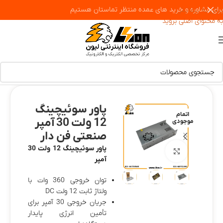
برای مشاوره و خرید های عمده منتظر تماستان هستیم
پرش به پیمایش
به محتوای اصلی بروید
پاور سوئیچینگ
اتمام
12 ولت 30 آمپر
موجودی
صنعتی فن دار
پاور سوئیچینگ 12 ولت 30
بزرگنمایی تصویر
آمپر
توان خروجی 360 وات با
ولتاژ ثابت 12 ولت DC
جریان خروجی 30 آمپر برای
تأمین انرژی پایدار