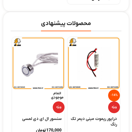
محصولات پیشنهادی
اتمام
اتما
-14%
موجودی
موجو
ویژه
ویژه
ویژه
درایور ریموت مینی دیمر تک
سنسور ال ای دی لمسی
رنگ
آمپر GB
170,000
تومان