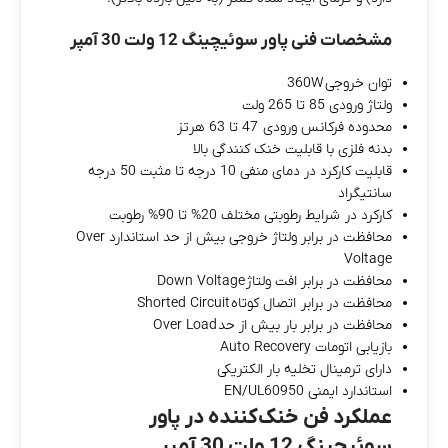
مشخصات فنی پاور سوئیچینگ 12 ولت 30 آمپر
توان خروجی
360W
ولتاژ ورودی 85 تا 265 ولت
محدوده فرکانس ورودی 47 تا 63 هرتز
بدنه فلزی با قابلیت خنک کنندگی بالا
قابلیت کارکرد در دمای منفی 10 درجه تا مثبت 50 درجه
سانتیگراد
کارکرد در شرایط رطوبتی مختلف 20% تا 90% رطوبت
محافظت در برابر ولتاژ خروجی بیش از حد استاندارد
Over
Voltage
محافظت در برابر افت ولتاژ
Down Voltage
محافظت در برابر اتصال کوتاه
Shorted Circuit
محافظت در برابر بار بیش از حد
Over Load
بازیابی اتومات
Auto Recovery
دارای ترمینال تخلیه بار الکتریکی
استاندارد ایمنی
EN/UL60950
عملکرد فن خنک‌کننده در پاور
سوئیچینگ 12 ولت 30 آمپر