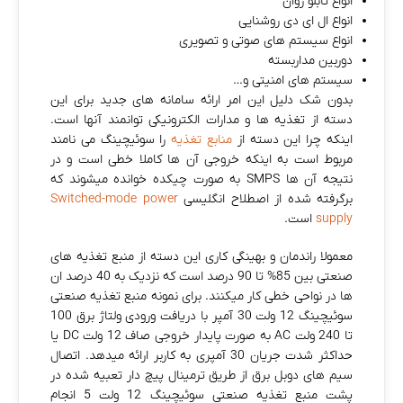
انواع تابلو روان
انواع ال ای دی روشنایی
انواع سیستم های صوتی و تصویری
دوربین مداربسته
سیستم‌ های امنیتی و…
بدون شک دلیل این امر ارائه سامانه‌ های جدید برای این
دسته از تغذیه‌ ها و مدارات الکترونیکی توانمند آنها است.
اینکه چرا این دسته از
منابع تغذیه
را سوئیچینگ می نامند
مربوط است به اینکه خروجی آن ها کاملا خطی است و در
نتیجه آن ها SMPS به صورت چیکده خوانده میشوند که
برگرفته شده از اصطلاح انگلیسی
Switched-mode power
supply
است.
معمولا راندمان و بهینگی کاری این دسته از منبع تغذیه های
صنعتی بین 85% تا 90 درصد است که نزدیک به 40 درصد ان
ها در نواحی خطی کار میکنند. برای نمونه منبع تغذیه صنعتی
سوئیچینگ 12 ولت 30 آمپر با دریافت ورودی ولتاژ برق 100
تا 240 ولت AC به صورت پایدار خروجی صاف 12 ولت DC یا
حداکثر شدت جریان 30 آمپری به کاربر ارائه میدهد. اتصال
سیم های دوبل برق از طریق ترمینال پیچ دار تعبیه شده در
پشت منبع تغذیه صنعتی سوئیچینگ 12 ولت 5 انجام