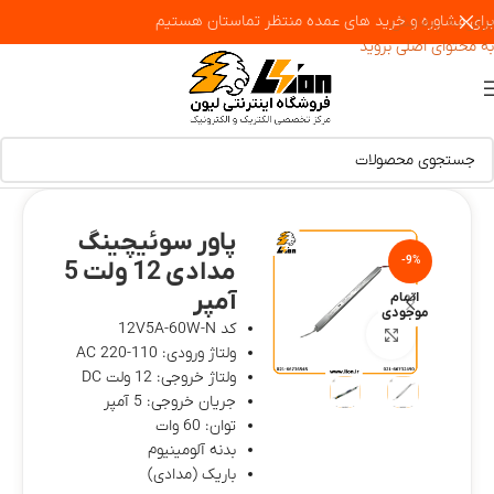
برای مشاوره و خرید های عمده منتظر تماستان هستیم
پرش به پیمایش
به محتوای اصلی بروید
پاور سوئیچینگ
-9%
مدادی 12 ولت 5
آمپر
اتمام
موجودی
کد 12V5A-60W-N
بزرگنمایی تصویر
ولتاژ ورودی: 110-220 AC
ولتاژ خروجی: 12 ولت DC
جریان خروجی: 5 آمپر
توان: 60 وات
بدنه آلومینیوم
باریک (مدادی)