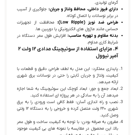
گرمای تولیدی.
دارای فیوز داخلی، محافظ ولتاژ و جریان:
جلوگیری از آسیب
در برابر نوسانات یا اتصال کوتاه.
طراحی ضد نویز (Low Ripple):
محافظت از تجهیزات
حساس مانند ماژول‌ های الکترونیکی یا دوربین‌ ها.
بدنه مقاوم و تهویه مناسب:
افزایش طول عمر دستگاه در
شرایط کاری مداوم.
۴. مزایای استفاده از سوئیچینگ مدادی ۱۲ ولت ۲
آمپر نیوول
پایداری عملکرد: این مدل به لطف طراحی دقیق و قطعات با
کیفیت، ولتاژ و جریان ثابتی را حتی در نوسانات برق شهری
ارائه میدهد.
ابعاد جمع‌ و جور: ابعاد کوچک این سوئیچینگ به شما اجازه
میدهد آن را به سادگی در هر پروژه‌ ای استفاده کنید.
نصب و راه‌ اندازی آسان: فقط کافی‌ است ورودی را به برق
شهری ۲۲۰ ولت متصل کرده و خروجی را به دستگاه ۱۲ ولتی
وصل کنید.
مقرون به صرفه بودن: با توجه به کیفیت ساخت و طول عمر
بالا، این محصول در مقایسه با نمونه‌ های بی کیفیت موجود