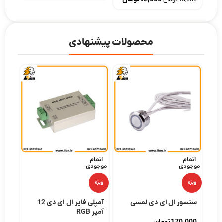
95,000
تومان
محصولات پیشنهادی
اتمام
اتمام
-16%
موجودی
موجودی
ویژه
ویژه
ویژه
 تک
سنسور ال ای دی لمسی
آمپلی فایر ال ای دی 12
ریمو
آمپر RGB
کانال
170,000
تومان