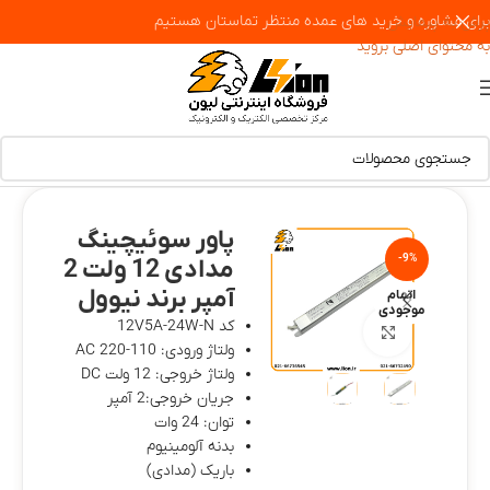
برای مشاوره و خرید های عمده منتظر تماستان هستیم
پرش به پیمایش
به محتوای اصلی بروید
پاور سوئیچینگ
-9%
مدادی 12 ولت 2
آمپر برند نیوول
اتمام
موجودی
کد 12V5A-24W-N
بزرگنمایی تصویر
ولتاژ ورودی: 110-220 AC
ولتاژ خروجی: 12 ولت DC
جریان خروجی:2 آمپر
توان: 24 وات
بدنه آلومینیوم
باریک (مدادی)