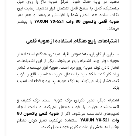
دهید در پایه خنک شود. هرگز هویه داغ را روی میز،
پلاستیک، کابل یا سطح قابل اشتعال قرار ندهید. رعایت این
نکات ساده هم ایمنی شما را افزایش می‌دهد و هم عمر
هویه قلمی یاکسون 80 وات YAXUN YX-521
را بیشتر
می‌کند.
اشتباهات رایج هنگام استفاده از هویه قلمی
بسیاری از کاربران، به‌خصوص افراد مبتدی، هنگام استفاده از
هویه دچار چند اشتباه رایج می‌شوند. یکی از این اشتباهات،
فشار دادن نوک هویه روی برد است. هویه قرار نیست با فشار
زیاد کار کند؛ بلکه باید با انتقال حرارت مناسب، قلع را ذوب
کند. فشار زیاد می‌تواند به نوک هویه، پد برد و قطعات آسیب
بزند.
اشتباه دیگر، تمیز نکردن نوک هویه است. نوک کثیف و
اکسیدشده حرارت را خوب منتقل نمی‌کند و باعث ایجاد
لحیم‌های نامناسب می‌شود. اگر از
هویه قلمی یاکسون 80
وات YAXUN YX-521
استفاده می‌کنید، تمیز کردن منظم
نوک را به بخشی از عادت کاری خود تبدیل کنید.