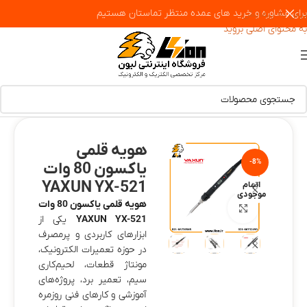
برای مشاوره و خرید های عمده منتظر تماستان هستیم
پرش به پیمایش
به محتوای اصلی بروید
هویه قلمی
-8%
یاکسون 80 وات
YAXUN YX-521
اتمام
موجودی
هویه قلمی یاکسون 80 وات
بزرگنمایی تصویر
YAXUN YX-521
یکی از
ابزارهای کاربردی و پرمصرف
در حوزه تعمیرات الکترونیک،
مونتاژ قطعات، لحیم‌کاری
سیم، تعمیر برد، پروژه‌های
آموزشی و کارهای فنی روزمره