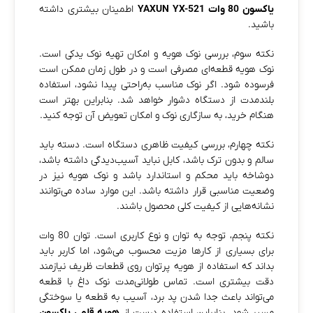
یاکسون 80 وات YAXUN YX-521
اطمینان بیشتری داشته
باشید.
نکته سوم، بررسی نوک هویه و امکان تهیه نوک یدکی است.
نوک هویه قطعه‌ای مصرفی است و در طول زمان ممکن است
فرسوده شود. اگر نوک مناسب به‌راحتی پیدا نشود، استفاده
بلندمدت از دستگاه دشوار خواهد شد. بنابراین بهتر است
هنگام خرید، به سازگاری نوک و امکان تعویض آن توجه کنید.
نکته چهارم، بررسی کیفیت ظاهری دستگاه است. دسته باید
سالم و بدون ترک باشد، کابل نباید آسیب‌دیدگی داشته باشد،
دوشاخه باید محکم و استاندارد باشد و نوک هویه نیز در
وضعیت مناسبی قرار داشته باشد. این موارد ساده می‌توانند
نشانه‌هایی از کیفیت کلی محصول باشند.
نکته پنجم، توجه به توان و نوع کاربری است. توان 80 وات
برای بسیاری از کارها مزیت محسوب می‌شود، اما کاربر باید
بداند که استفاده از هویه پرتوان روی قطعات ظریف نیازمند
دقت بیشتری است. تماس طولانی‌مدت نوک داغ با قطعه
می‌تواند باعث جدا شدن پد برد، آسیب به قطعه یا سوختگی
مسیر شود. بنابراین استفاده درست از
هویه قلمی یاکسون