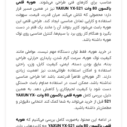
مناسب برای کارهای فنی طراحی می‌شوند.
هویه قلمی
یاکسون 80 وات YAXUN YX-521
نیز در همین مسیر قرار
دارد؛ محصولی که تلاش می‌کند میان قدرت، قیمت، سهولت
استفاده و کارایی تعادل مناسبی ایجاد کند. طراحی قلمی این
هویه باعث می‌شود کاربر بتواند آن را مانند یک قلم در دست
بگیرد و هنگام کار روی برد یا سیم‌ها، کنترل مناسبی روی نوک
هویه داشته باشد.
در خرید هویه، فقط توان دستگاه مهم نیست. عواملی مانند
کیفیت نوک هویه، سرعت گرم شدن، پایداری حرارتی، طراحی
بدنه، عایق بودن دسته، ایمنی، کیفیت کابل، وزن، راحتی
استفاده و امکان استفاده طولانی‌مدت نیز اهمیت زیادی
دارند. اگر هویه‌ای ظاهراً قدرتمند باشد اما طراحی مناسبی
نداشته باشد، ممکن است در استفاده مداوم باعث خستگی
دست شود یا کیفیت لحیم‌کاری را کاهش دهد. به همین
دلیل، بررسی کامل
هویه قلمی یاکسون 80 وات YAXUN YX-
521
قبل از خرید می‌تواند به شما کمک کند انتخابی دقیق‌تر و
مطمئن‌تر داشته باشید.
در ادامه این محتوا، به‌صورت کامل بررسی می‌کنیم که
هویه
قلمی یاکسون 80 وات YAXUN YX-521
چه کاربردهایی دارد،