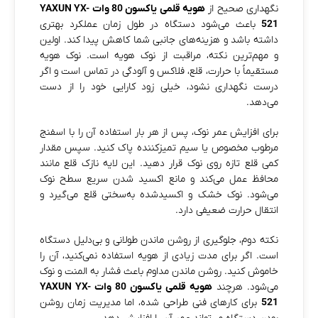
نگهداری صحیح از
هویه قلمی یاکسون 80 وات YAXUN YX-
521
باعث می‌شود دستگاه در طول زمان عملکرد بهتری
داشته باشد و هزینه‌های جانبی شما کاهش پیدا کند. اولین
و مهم‌ترین نکته، مراقبت از نوک هویه است. نوک هویه
مستقیماً با حرارت، قلع، فلاکس و آلودگی در تماس است و اگر
درست نگهداری نشود، خیلی زود کارایی خود را از دست
می‌دهد.
برای افزایش عمر نوک، پس از هر بار استفاده آن را با اسفنج
مرطوب مخصوص یا سیم تمیزکننده پاک کنید. سپس مقدار
کمی قلع تازه روی نوک قرار دهید. این لایه نازک قلع مانند
محافظ عمل می‌کند و مانع اکسید شدن سریع سطح نوک
می‌شود. نوک خشک و اکسیدشده به‌سختی قلع می‌گیرد و
انتقال حرارت ضعیفی دارد.
نکته دوم، جلوگیری از روشن ماندن طولانی و بی‌دلیل دستگاه
است. اگر برای مدت زیادی از هویه استفاده نمی‌کنید، آن را
خاموش کنید. روشن ماندن مداوم باعث فشار به المنت و نوک
می‌شود. هرچند
هویه قلمی یاکسون 80 وات YAXUN YX-
521
برای کارهای فنی طراحی شده، اما مدیریت زمان روشن