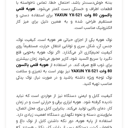
بدنه خوش‌دست‌تر باشد، احتمال خطا، تماس ناخواسته با
قطعات اطراف و خستگی دست کمتر می‌شود.
هویه قلمی
یاکسون 80 وات YAXUN YX-521
برای استفاده دستی و
مستقیم طراحی شده و به همین دلیل برای میز کار
الکترونیک مناسب است.
نوک هویه یکی از اجزای حیاتی هر هویه است. کیفیت نوک،
جنس آن، شکل سری و توانایی انتقال حرارت، مستقیماً روی
کیفیت لحیم‌کاری اثر می‌گذارد. اگر نوک هویه به‌خوبی قلع
نگیرد یا سریع اکسید شود، کاربر مجبور می‌شود زمان بیشتری
برای ذوب قلع صرف کند. در استفاده از
هویه قلمی یاکسون
80 وات YAXUN YX-521
نیز بهتر است به تمیزی و سلامت
نوک توجه ویژه داشته باشید و در صورت نیاز، نوک یدکی
مناسب تهیه کنید.
کیفیت کابل و ایمنی دستگاه نیز از مواردی است که نباید
نادیده گرفته شود. هویه ابزاری برقی و حرارتی است و در زمان
کار، دمای بالایی تولید می‌کند. بنابراین کابل برق، محل اتصال،
عایق‌بندی دسته و نحوه نگهداری دستگاه اهمیت زیادی دارد.
استفاده از پایه هویه، دور نگه داشتن کابل از نوک داغ و
خاموش کردن دستگاه پس از پایان کار، نکاتی هستند که