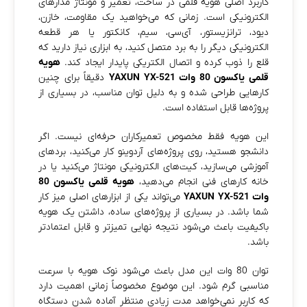
کاربرد اصلی هویه قلمی در ساخت، تعمیر و مونتاژ مدارهای
الکترونیکی است. زمانی که می‌خواهید یک مقاومت، خازن،
دیود، ترانزیستور، آی‌سی، سیم، کانکتور یا هر قطعه
الکترونیکی دیگر را به برد متصل کنید، به ابزاری نیاز دارید که
قلع را ذوب کرده و اتصال الکتریکی پایدار ایجاد کند.
هویه
قلمی یاکسون 80 وات YAXUN YX-521
دقیقاً برای چنین
کارهایی طراحی شده و به دلیل توان مناسب، در بسیاری از
پروژه‌ها قابل استفاده است.
این هویه فقط مخصوص تعمیرکاران حرفه‌ای نیست. اگر
دانشجو هستید، روی پروژه‌های آردوینو کار می‌کنید، بردهای
آموزشی می‌سازید، کیت‌های الکترونیکی مونتاژ می‌کنید یا در
خانه کارهای فنی انجام می‌دهید،
هویه قلمی یاکسون 80
وات YAXUN YX-521
می‌تواند یکی از ابزارهای اصلی میز کار
شما باشد. در بسیاری از پروژه‌های ساده، داشتن یک هویه
باکیفیت باعث می‌شود نتیجه نهایی تمیزتر و قابل اعتمادتر
باشد.
توان 80 وات این مدل باعث می‌شود نوک هویه با سرعت
مناسبی گرم شود. این موضوع مخصوصاً زمانی اهمیت دارد
که کاربر نمی‌خواهد مدت زیادی منتظر آماده شدن دستگاه