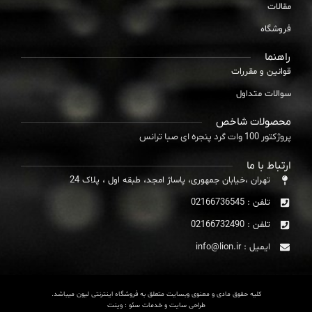
مقالات
فروشگاه
راهنما
قوانین و مقررات
سوالات متداول
محصولات شاخص
پروژکتور 100 وات گرد پنجره ای صبا ترانس
ارتباط با ما
تهران ،خیابان جمهوری، پاساژ امجد، طبقه اول ، پلاک 24
تلفن : 02166736545
تلفن : 02166732490
ایمیل : info@lion.ir
کلیه حقوق مادی و معنوی وبسایت متعلق به فروشگاه اینترنتی لیون میباشد.
طراحی سایت
و
خدمات سئو
: وینت