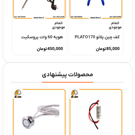
اتمام
اتمام
-23%
موجودی
موجودی
کف چین پلاتو PLATO170
هویه 60 وات پروسکیت
ولت ۲۰ آمپر برند 
85,000
تومان
450,000
تومان
,000
000
محصولات پیشنهادی