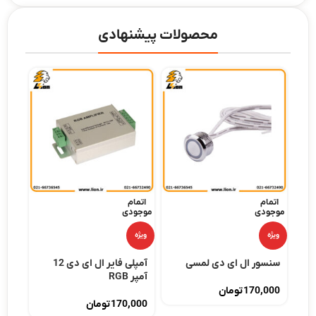
محصولات پیشنهادی
اتمام
اتمام
-16%
موجودی
موجودی
ویژه
ویژه
ویژه
 تک
سنسور ال ای دی لمسی
آمپلی فایر ال ای دی 12
ریمو
آمپر RGB
کانال
170,000
تومان
ان
170,000
تومان
,000