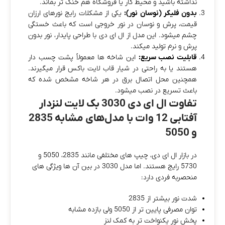
نداشته باشید و محیط کار یا فروشگاه هم خنک‌ تر بماند.
بدون فلیکر (نوسان نور):
یکی از مشکلات رایج نورهای ارزان‌
قیمت، پرش و نوسان در نور خروجی است که باعث خستگی
چشم میشود. این مدل از ال‌ ای‌ دی با طراحی پایدار، نور بدون
پرش و نرم تولید میکند.
قابلیت نصب سریع:
این شاخه‌ ها معمولاً پشت چسب‌ دار
هستند یا به‌ راحتی در شیار قاب لایت‌ باکس قرار میگیرند.
همچنین محل اتصال برق در هر شاخه مشخص شده که
باعث تسریع در نصب میشود.
تفاوت ال ای دی 3030 بک لایت لنزدار
آفتابی 12 وات با مدل‌های مشابه 2835
و 5050
در بازار ال‌ ای‌ دی، چیپ‌ های مختلفی مانند 2835، 5050 و
5730 رایج هستند. اما مدل 3030 در بین آن‌ ها ویژگی‌ های
منحصربه‌ فردی دارد:
شدت نور بیشتر از 2835
توان مصرفی پایین‌ تر از 5050 ولی بازده مشابه
پخش نور یکنواخت‌ تر به کمک لنز