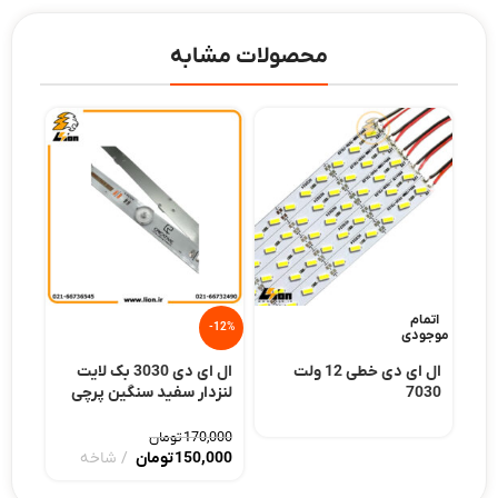
محصولات مشابه
اتمام
اتما
-12%
موجودی
موجو
ت
ال ای دی خطی 12 ولت
ال ای دی 3030 بک لایت
ال 
لایت
7030
لنزدار سفید سنگین پرچی
7030 12 ولت 4
لایت باکسی 2 مقاومت
170,000
تومان
150,000
تومان
شاخه