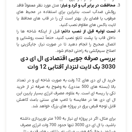
محافظت در برابر آب و گرد و غبار:
مدل مورد نظر معمولاً فاقد
روکش ضدآب است، بنابراین برای استفاده در محیط‌ های
مرطوب یا فضای باز، بهتر است آن را در قاب‌ های محافظ یا
لایت‌ باکس‌ های مقاوم نصب کنید.
تست اولیه قبل از نصب دائم:
قبل از اینکه شاخه‌ ها را
داخل قاب یا پشت تابلو نصب کنید، حتماً تست روشنایی و
اتصال صحیح را انجام دهید تا در صورت نیاز، جایگزینی یا
اصلاح سیم‌کشی به راحتی انجام شود.
بررسی صرفه‌ جویی اقتصادی ال ای دی
3030 بک لایت لنزدار آفتابی 12 وات
خرید ال‌ ای‌ دی‌ های 12 ولت به‌ صورت شاخه‌ ای و در تعداد
بالا (بسته‌ های 500 عددی)، به‌ وضوح به‌ صرفه‌ تر از خرید
تکی یا ریسه‌ ای است. به‌ علاوه، مصرف انرژی بسیار پایین این
ال‌ ای‌ دی‌ ها در مقایسه با لامپ‌ های سنتی باعث کاهش
قابل توجه قبض برق در پروژه‌ های بزرگ خواهد شد.
برای مثال، اگر در پروژه‌ ای نیاز به 100 متر نورپردازی داشته
باشید، با ال‌ ای‌ دی 3030 تنها حدود 700 وات انرژی مصرف
میشود، درحالی‌که همین میزان نور با لامپ‌ های قدیمی تا