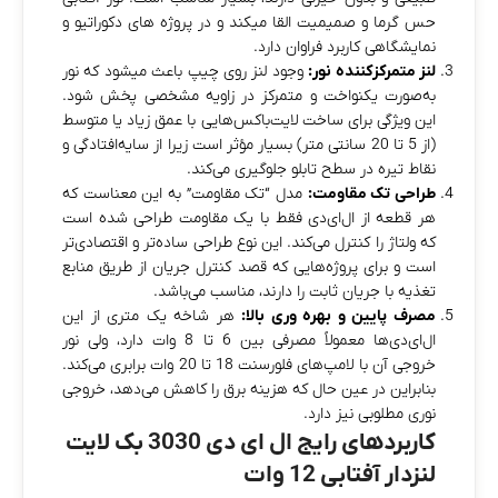
حس گرما و صمیمیت القا میکند و در پروژه‌ های دکوراتیو و
نمایشگاهی کاربرد فراوان دارد.
لنز متمرکزکننده نور:
وجود لنز روی چیپ باعث میشود که نور
به‌صورت یکنواخت و متمرکز در زاویه مشخصی پخش شود.
این ویژگی برای ساخت لایت‌باکس‌هایی با عمق زیاد یا متوسط
(از 5 تا 20 سانتی‌ متر) بسیار مؤثر است زیرا از سایه‌افتادگی و
نقاط تیره در سطح تابلو جلوگیری می‌کند.
طراحی تک مقاومت:
مدل “تک مقاومت” به این معناست که
هر قطعه از ال‌ای‌دی فقط با یک مقاومت طراحی شده است
که ولتاژ را کنترل می‌کند. این نوع طراحی ساده‌تر و اقتصادی‌تر
است و برای پروژه‌هایی که قصد کنترل جریان از طریق منابع
تغذیه با جریان ثابت را دارند، مناسب می‌باشد.
مصرف پایین و بهره‌ وری بالا:
هر شاخه یک متری از این
ال‌ای‌دی‌ها معمولاً مصرفی بین 6 تا 8 وات دارد، ولی نور
خروجی آن با لامپ‌های فلورسنت 18 تا 20 وات برابری می‌کند.
بنابراین در عین حال که هزینه برق را کاهش می‌دهد، خروجی
نوری مطلوبی نیز دارد.
کاربردهای رایج ال ای دی 3030 بک لایت
لنزدار آفتابی 12 وات