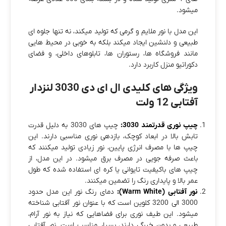
میشود.
این مدل با نور ملایم و گرمی که تولید میکند، نه‌ تنها جلوه‌ ای
طبیعی و دلنشین ایجاد میکند بلکه به‌ خوبی در محیط‌ هایی
مانند فروشگاه‌ ها، رستوران‌ ها، تابلوهای داخلی، و فضای
دکوراتیو منزل کاربرد دارد.
ویژگی‌ های کلیدی ال‌ ای‌ دی 3030 لنزدار
آفتابی 12 ولت
چیپ نوری قدرتمند 3030:
چیپ‌ های 3030 به دلیل قدرت
تابش بالا در ابعاد کوچک، بازدهی نوری مناسبی دارند. این
چیپ‌ ها با مصرف انرژی پایین، نور زیادی تولید میکنند که
باعث صرفه‌ جویی در مصرف برق میشود. در این مدل، از
چیپ‌ های باکیفیت تایوانی یا کره‌ ای استفاده شده که طول
عمر بالا و پایداری رنگ را تضمین میکنند.
نور آفتابی (Warm White):
دمای رنگ نور این مدل حدود
3000 الی 3200 کلوین است که با عنوان نور آفتابی شناخته
میشود. این طیف نوری برای فضاهایی که نیاز به نور آرام،
طبیعی و بدون خیرگی دارند، بسیار مناسب است. نور آفتابی