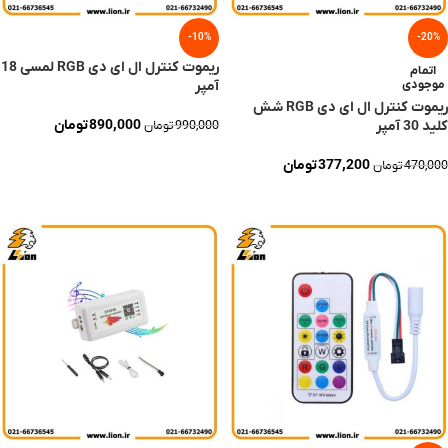
-10%
-20%
ریموت کنترل ال ای دی RGB لمسی 18
اتمام
موجودی
آمپر
ریموت کنترل ال ای دی RGB شش
890,000
تومان
کلید 30 آمپر
990,000
تومان
افزودن به سبد خرید
377,200
تومان
470,000
تومان
اطلاعات بیشتر