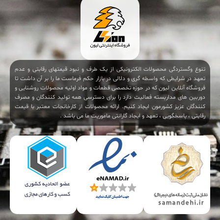
تنوع وگستردگی محصولات الکترونیکی از یک طرف و نبود قیمتهای رقابتی و عدم
تعهد در شرایطی که واسطه گری و دلالی در بازار حکم فرماست ما را بر آن داشت تا
فروشگاه آنلاین لیون که در حوزه تخصصی قطعات و مواد اولیه محصولات روشنایی و
دوربین های مداربسته فعالیت دارد را برای دسترسی همه تولید کنندگان و مصرف
کنندگان عزیز کشورمون ایجاد کنیم. ارائه محصولات از کارخانجات معتبر با قیمت
رقابتی ، پاسخگویی ، تعهد و ایجاد گارانتی ماموریت ما می باشد .