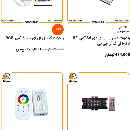
اتمام
-14%
موجودی
ریموت کنترل ال ای دی 36 آمپر RF
ریموت کنترل ال ای دی 6 آمپر RGB
RGB آر اف آر جی بی
125,000
تومان
145,000
تومان
484,000
تومان
افزودن به سبد خرید
اطلاعات بیشتر