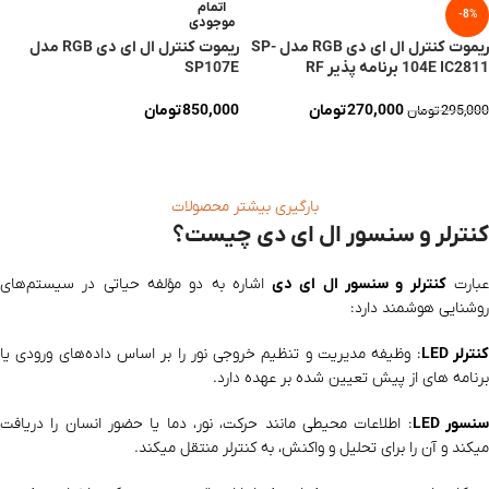
اتمام
-8%
موجودی
ریموت کنترل ال ای دی RGB مدل SP-
ریموت کنترل ال ای دی RGB مدل
104E IC2811 برنامه پذیر RF
SP107E
270,000
تومان
850,000
تومان
295,000
تومان
افزودن به سبد خرید
اطلاعات بیشتر
بارگیری بیشتر محصولات
کنترلر و سنسور ال ای دی چیست؟
بارت
کنترلر و سنسور ال ای دی
اشاره به دو مؤلفه حیاتی در سیستم‌های
روشنایی هوشمند دارد:
نترلر LED
: وظیفه مدیریت و تنظیم خروجی نور را بر اساس داده‌های ورودی یا
برنامه‌ های از پیش تعیین‌ شده بر عهده دارد.
نسور LED
: اطلاعات محیطی مانند حرکت، نور، دما یا حضور انسان را دریافت
میکند و آن را برای تحلیل و واکنش، به کنترلر منتقل میکند.