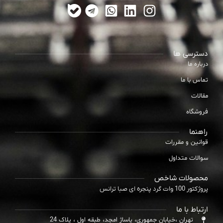
دسترسی ها
درباره ما
تماس با ما
مقالات
فروشگاه
راهنما
قوانین و مقررات
سوالات متداول
محصولات شاخص
پروژکتور 100 وات گرد پنجره ای صبا ترانس
ارتباط با ما
تهران ،خیابان جمهوری، پاساژ امجد، طبقه اول ، پلاک 24