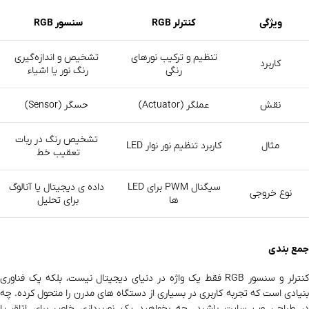
ویژگی
کنترلر RGB
سنسور RGB
تنظیم و ترکیب نورهای
تشخیص و اندازه‌گیری
کاربرد
رنگی
رنگ نور یا اشیاء
نقش
عملگر (Actuator)
حسگر (Sensor)
تشخیص رنگ در ربات
مثال
کاربرد تنظیم نور نوار LED
تعقیب خط
سیگنال PWM برای LED
داده‌ ی دیجیتال یا آنالوگ
نوع خروجی
ها
برای تحلیل
جمع‌ بندی
کنترلر و سنسور RGB فقط یک واژه در دنیای دیجیتال نیست، بلکه یک فناوری
بنیادی است که تجربه کاربری در بسیاری از دستگاه‌ های مدرن را متحول کرده. چه
در طراحی وب‌ سایت باشید، چه بخواهید یک نورپردازی خاص برای اتاق یا