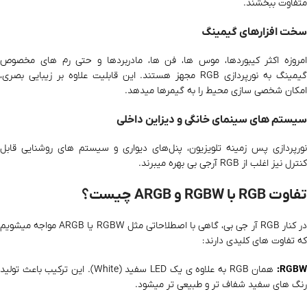
متفاوت ببخشند.
سخت‌ افزارهای گیمینگ
امروزه اکثر کیبوردها، موس‌ ها، فن‌ ها، مادربردها و حتی رم‌ های مخصوص
گیمینگ به نورپردازی RGB مجهز هستند. این قابلیت علاوه‌ بر زیبایی بصری،
امکان شخصی‌ سازی محیط را به گیمرها میدهد.
سیستم‌ های سینمای خانگی و دیزاین داخلی
نورپردازی پس‌ زمینه تلویزیون، پنل‌های دیواری و سیستم‌ های روشنایی قابل
کنترل نیز اغلب از RGB آرجی بی بهره میبرند.
تفاوت RGB با RGBW و ARGB چیست؟
در کنار RGB آر جی بی، گاهی با اصطلاحاتی مثل RGBW یا ARGB مواجه میشویم
که تفاوت‌ های کلیدی دارند:
RGBW
همان RGB به‌ علاوه‌ ی یک LED سفید (White). این ترکیب باعث تولید
رنگ‌ های سفید شفاف‌ تر و طبیعی‌ تر میشود.