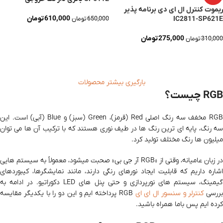
ریموت کنترل ال ای دی برنامه پذیر
610,000
تومان
IC2811-SP621E
650,000
تومان
افزودن به سبد خرید
275,000
تومان
310,000
تومان
افزودن به سبد خرید
بارگیری بیشتر محصولات
RGB چیست؟
RGB مخفف سه رنگ اصلی Red (قرمز)، Green (سبز) و Blue (آبی) است. این
سه رنگ، پایه‌ ای‌ ترین رنگ‌ ها در طیف نوری هستند که با ترکیب آن‌ ها می‌ توان
میلیون‌ ها رنگ مختلف تولید کرد.
در زبان عامیانه، وقتی از «RGB آر جی بی» صحبت میشود، معمولاً به سیستم‌ هایی
اشاره داریم که قابلیت ایجاد نورهای رنگی دارند، مانند نمایشگرها، کیبوردهای
گیمینگ، سیستم‌ های نورپردازی و حتی پنل‌ های LED دکوراتیو. در ادامه به
بررسی
کنترلر و سنسور ال ای ای
RGB پرداخته ایم و این دو را با یکدیگر مقایسه
کرده ایم پس باما همراه باشید.