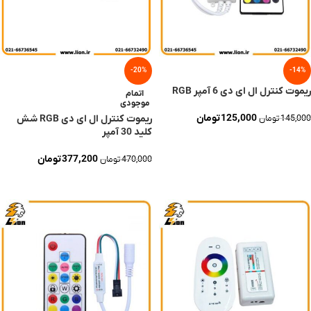
-20%
-14%
ریموت کنترل ال ای دی 6 آمپر RGB
اتمام
موجودی
125,000
تومان
ریموت کنترل ال ای دی RGB شش
145,000
تومان
کلید 30 آمپر
افزودن به سبد خرید
377,200
تومان
470,000
تومان
اطلاعات بیشتر