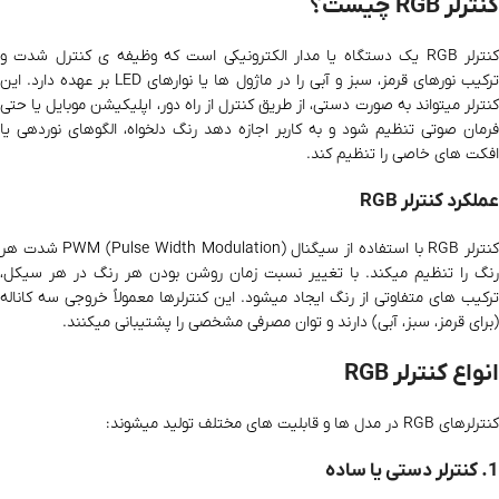
کنترلر RGB چیست؟
کنترلر RGB یک دستگاه یا مدار الکترونیکی است که وظیفه‌ ی کنترل شدت و
ترکیب نورهای قرمز، سبز و آبی را در ماژول‌ ها یا نوارهای LED بر عهده دارد. این
کنترلر میتواند به صورت دستی، از طریق کنترل از راه دور، اپلیکیشن موبایل یا حتی
فرمان صوتی تنظیم شود و به کاربر اجازه دهد رنگ دلخواه، الگوهای نوردهی یا
افکت‌ های خاصی را تنظیم کند.
عملکرد کنترلر RGB
کنترلر RGB با استفاده از سیگنال PWM (Pulse Width Modulation) شدت هر
رنگ را تنظیم میکند. با تغییر نسبت زمان روشن بودن هر رنگ در هر سیکل،
ترکیب‌ های متفاوتی از رنگ ایجاد میشود. این کنترلرها معمولاً خروجی سه کاناله
(برای قرمز، سبز، آبی) دارند و توان مصرفی مشخصی را پشتیبانی میکنند.
انواع کنترلر RGB
کنترلرهای RGB در مدل‌ ها و قابلیت‌ های مختلف تولید میشوند:
1. کنترلر دستی یا ساده