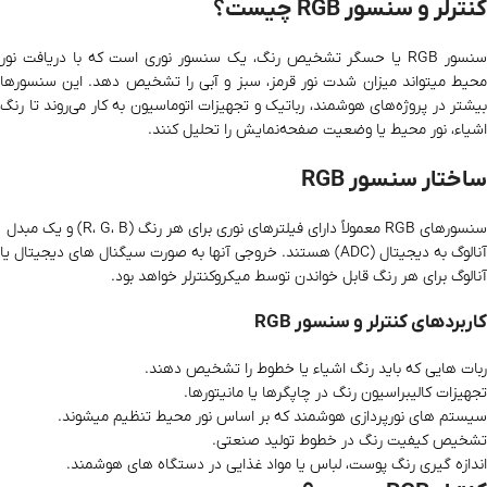
کنترلر و سنسور RGB چیست؟
سنسور RGB یا حسگر تشخیص رنگ، یک سنسور نوری است که با دریافت نور
محیط میتواند میزان شدت نور قرمز، سبز و آبی را تشخیص دهد. این سنسورها
بیشتر در پروژه‌های هوشمند، رباتیک و تجهیزات اتوماسیون به کار می‌روند تا رنگ
اشیاء، نور محیط یا وضعیت صفحه‌نمایش را تحلیل کنند.
ساختار سنسور RGB
سنسورهای RGB معمولاً دارای فیلترهای نوری برای هر رنگ (R، G، B) و یک مبدل
آنالوگ به دیجیتال (ADC) هستند. خروجی آنها به صورت سیگنال‌ های دیجیتال یا
آنالوگ برای هر رنگ قابل خواندن توسط میکروکنترلر خواهد بود.
کاربردهای کنترلر و سنسور RGB
ربات‌ هایی که باید رنگ اشیاء یا خطوط را تشخیص دهند.
تجهیزات کالیبراسیون رنگ در چاپگرها یا مانیتورها.
سیستم‌ های نورپردازی هوشمند که بر اساس نور محیط تنظیم میشوند.
تشخیص کیفیت رنگ در خطوط تولید صنعتی.
اندازه‌ گیری رنگ پوست، لباس یا مواد غذایی در دستگاه‌ های هوشمند.