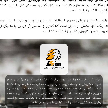
فروشگاهتان پیاده‌ سازی کنید، و چه اهل گیم و سیستم‌ های اسمبل شده
باشید، RGB در کنار شماست.
ترکیب دقیق نور، زیبایی بصری بالا، قابلیت شخصی‌ سازی و توانایی تولید میلیون‌
ها رنگ، تنها بخشی از دلایلی است که کنترلر و سنسور آر جی بی را به یکی از
ضروری‌ ترین تکنولوژی‌ های روز تبدیل کرده است.
تنوع وگستردگی محصولات الکترونیکی از یک طرف و نبود قیمتهای رقابتی و عدم
تعهد در شرایطی که واسطه گری و دلالی در بازار حکم فرماست ما را بر آن داشت تا
فروشگاه آنلاین لیون که در حوزه تخصصی قطعات و مواد اولیه محصولات روشنایی و
دوربین های مداربسته فعالیت دارد را برای دسترسی همه تولید کنندگان و مصرف
کنندگان عزیز کشورمون ایجاد کنیم. ارائه محصولات از کارخانجات معتبر با قیمت
رقابتی ، پاسخگویی ، تعهد و ایجاد گارانتی ماموریت ما می باشد .