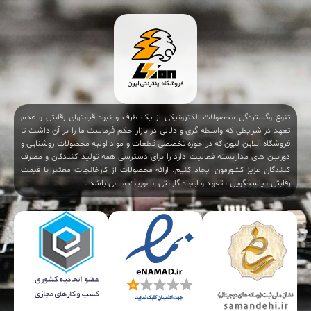
تنوع وگستردگی محصولات الکترونیکی از یک طرف و نبود قیمتهای رقابتی و عدم
تعهد در شرایطی که واسطه گری و دلالی در بازار حکم فرماست ما را بر آن داشت تا
فروشگاه آنلاین لیون که در حوزه تخصصی قطعات و مواد اولیه محصولات روشنایی و
دوربین های مداربسته فعالیت دارد را برای دسترسی همه تولید کنندگان و مصرف
کنندگان عزیز کشورمون ایجاد کنیم. ارائه محصولات از کارخانجات معتبر با قیمت
رقابتی ، پاسخگویی ، تعهد و ایجاد گارانتی ماموریت ما می باشد .