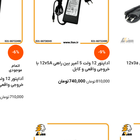
-6%
-9%
آداپتور 12 ولت 5 آمپر بین راهی 12v5A با
اتمام
خروجی واقعی و کابل
موجودی
740,000
تومان
810,000
تومان
خروجی واقعی
افزودن به سبد خرید
710,000
تومان
اطلاعات بیش
-16%
-19%