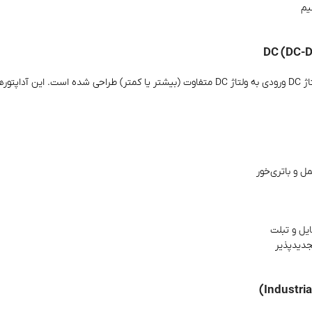
یم
 و باتری‌خور
یل و تبلت
دیدپذیر