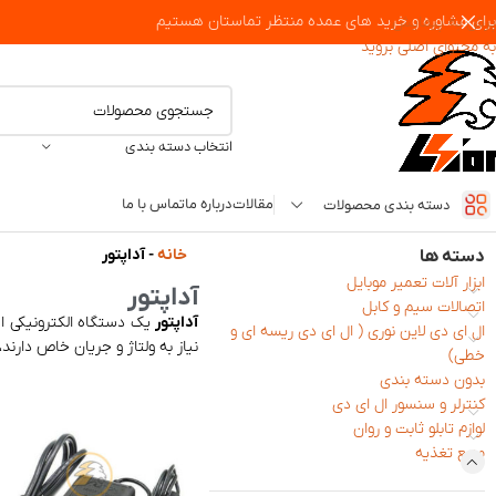
برای مشاوره و خرید های عمده منتظر تماستان هستیم
پرش به پیمایش
به محتوای اصلی بروید
انتخاب دسته بندی
مقالات
درباره ما
تماس با ما
دسته بندی محصولات
خانه
-
آداپتور
دسته ها
ابزار آلات تعمیر موبایل
آداپتور
اتصالات سیم و کابل
آداپتور
یک دستگاه الکترونیکی اس
ال ای دی لاین نوری ( ال ای دی ریسه ای و
نیاز به ولتاژ و جریان خاص دارند،
خطی)
بدون دسته بندی
کنترلر و سنسور ال ای دی
لوازم تابلو ثابت و روان
منبع تغذیه