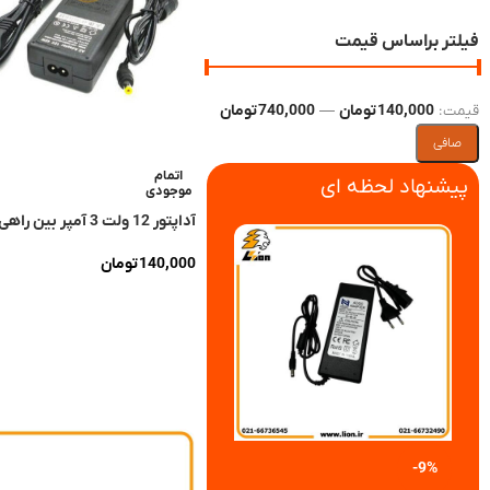
فیلتر براساس قیمت
قيمت:
140,000 تومان
—
740,000 تومان
صافی
اتمام
پیشنهاد لحظه ای
موجودی
آداپتور 12 ولت 3 آمپر بین راهی 12v3a
140,000
تومان
اطلاعات بیشتر
-8%
-6%