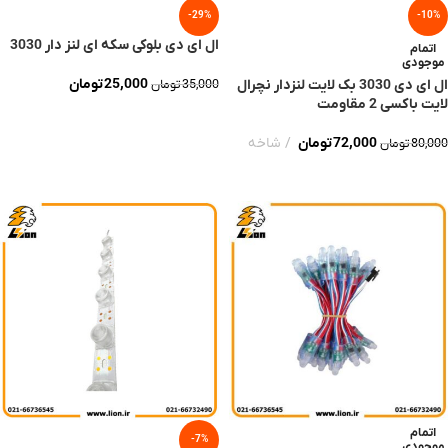
-29%
-10%
ال ای دی بلوکی سکه ای لنز دار 3030
اتمام
موجودی
25,000
تومان
ال ای دی 3030 بک لایت لنزدار نچرال
35,000
تومان
لایت باکسی 2 مقاومت
انتخاب گزینه ها
72,000
تومان
شاخه
80,000
تومان
اطلاعات بیشتر
اتمام
-7%
موجودی