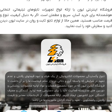
فروشگاه اینترنتی لیون با ارائه انواع تجهیزات تابلوهای تبلیغاتی، انتخابی
هوشمندانه برای خرید آسان، سریع و مطمئن است. اگر به دنبال کیفیت، تنوع و
قیمت مناسب هستید، همین حالا از لوازم تابلو ثابت و روان در سایت لیون دیدن
کنید و سفارش خود را ثبت نمایید.
تنوع وگستردگی محصولات الکترونیکی از یک طرف و نبود قیمتهای رقابتی و عدم
تعهد در شرایطی که واسطه گری و دلالی در بازار حکم فرماست ما را بر آن داشت تا
فروشگاه آنلاین لیون که در حوزه تخصصی قطعات و مواد اولیه محصولات روشنایی و
دوربین های مداربسته فعالیت دارد را برای دسترسی همه تولید کنندگان و مصرف
کنندگان عزیز کشورمون ایجاد کنیم. ارائه محصولات از کارخانجات معتبر با قیمت
رقابتی ، پاسخگویی ، تعهد و ایجاد گارانتی ماموریت ما می باشد .