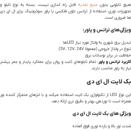
یچ تابلویی بدون
منبع تغذیه
قابل راه‌ اندازی نیست. بسته به نوع تابلو و
تجهیزات نوری، استفاده از ترانس نئون فلکسی یا پاور سوئیچینگ برای ال ای دی‌
ها ضروری است.
ویژگی‌های ترانس و پاور:
تبدیل برق شهری به ولتاژ مورد نیاز LEDها
تنوع در ولتاژ خروجی (معمولا 5V، 12V، 24V)
حفاظت در برابر نوسانات برق
اربرد ترانس و پاور
: تمام تابلوهای ثابت و روان برای عملکرد پایدار و عمر بیشتر
نیاز به پاور مناسب دارند.
بک لایت ال ای دی
این نوع LED از تکنولوژی بک‌ لایت استفاده میکند و با لنزهای متمرکز کننده نور
همراه است تا نوردهی بهتر و دقیق‌ تری ارائه دهد.
ویژگی‌ های بک لایت ال ای دی
شدت نور بالا و بازده نوری فوق‌ العاده